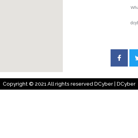
Wha
dcy
Copyright © 2021 All rights reserved DCyber | DCyber