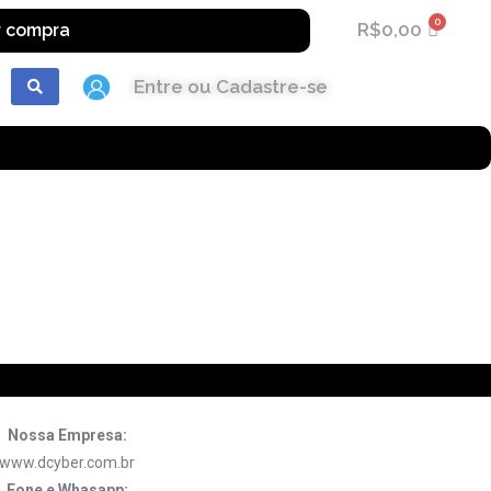
R$
0,00
r compra
Entre ou Cadastre-se
Nossa Empresa:
www.dcyber.com.br
Fone e Whasapp: